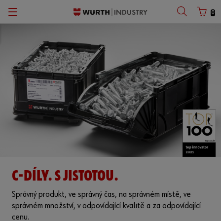
0
Zurück
Zurück
Zurück
Catalog
Čeština
Číslo zákazníka
English
Číslo partnera
Heslo
C-DÍLY. S JISTOTOU.
Zapomenuté heslo
Správný produkt, ve správný čas, na správném místě, ve
Zapamatování přihlašovacích údajů
správném množství, v odpovídající kvalitě a za odpovídající
cenu.