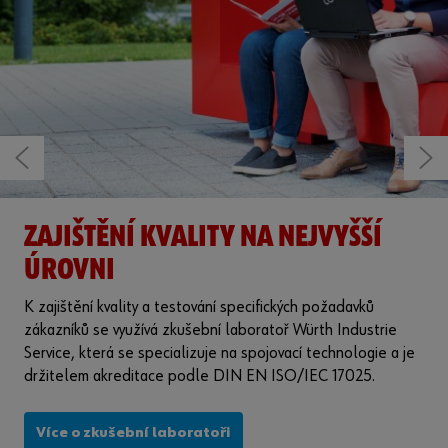
ADITIVNÍ VÝROBA SPOLEČNOSTI
WÜRTH
®
Würth Industrie Service nabízí pod značkou CPS
WAM
průmyslovým společnostem poradenství a služby v oblasti
aditivní výroby. Díky našim zkušenostem z odvětví, odborným
znalostem a inovativním výrobním procesům a znalostem
vašich procesů společně vybereme proces, který nejlépe
vyhovuje vašim individuálním potřebám.