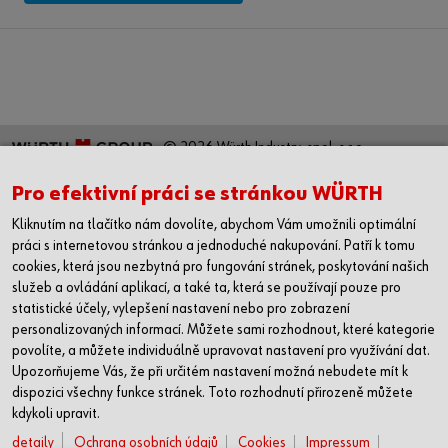
Více o CPS®WAM
Pro efektivní práci se stránkou WÜRTH
© 2026 Würth Industry, spol. s r.o.
Kontaktní údaje
Ochrana údajů
Cookies
Právní upozornění
VOP
Kliknutím na tlačítko nám dovolíte, abychom Vám umožnili optimální
VOP ORSY®mat
Compliance
Vnitřní oznamovací systém
Zadání
práci s internetovou stránkou a jednoduché nakupování. Patří k tomu
reklamace
cookies, která jsou nezbytná pro fungování stránek, poskytování našich
služeb a ovládání aplikací, a také ta, která se používají pouze pro
statistické účely, vylepšení nastavení nebo pro zobrazení
personalizovaných informací. Můžete sami rozhodnout, které kategorie
KONTAKTNÍ ÚDAJE
povolíte, a můžete individuálně upravovat nastavení pro využívání dat.
Würth Industry, spol. s r.o.
Upozorňujeme Vás, že při určitém nastavení možná nebudete mít k
Prosecká 855
dispozici všechny funkce stránek. Toto rozhodnutí přirozeně můžete
PROSEK POINT, budova C
kdykoli upravit.
190 00 Praha 9
detaily
Ochrana osobních údajů
Cookies
Impressum