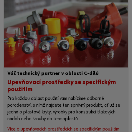
Váš technický partner v oblasti C-dílů
Upevňovací prostředky se specifickým
použitím
Pro každou oblast použití vám nabízíme odborné
poradenství, s nímž najdete ten správný produkt, ať už se
jedná o plastové kryty, výrobky pro konstrukci tlakových
nádob nebo šrouby do termoplastů.
Více o upevňovacích prostředcích se specifickým použitím