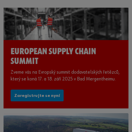
EUROPEAN SUPPLY CHAIN
SUMMIT
Zveme vás na Evropský summit dodavatelských řetězců,
který se koná 17. a 18. září 2025 v Bad Mergentheimu.
Zaregistrujte se nyní