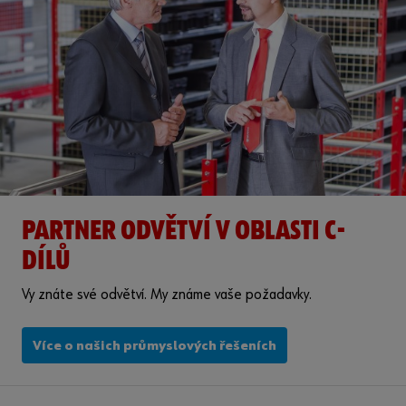
PARTNER ODVĚTVÍ V OBLASTI C-
DÍLŮ
Vy znáte své odvětví. My známe vaše požadavky.
Více o našich průmyslových řešeních