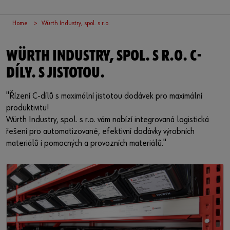
Přihlášení
Home
Würth Industry, spol. s r.o.
nebo
WÜRTH INDUSTRY, SPOL. S R.O. C-
Chcete se zaregistrovat v internetovém obchodě?
DÍLY. S JISTOTOU.
V pouhých třech krocích se můžete zaregistrovat a využívat
"Řízení C-dílů s maximální jistotou dodávek pro maximální
všechny funkce internetového obchodu.
produktivitu!
Prodej pouze obchodníkům
Würth Industry, spol. s r.o. vám nabízí integrovaná logistická
řešení pro automatizované, efektivní dodávky výrobních
Zaregistrujte se nyní
materiálů i pomocných a provozních materiálů."