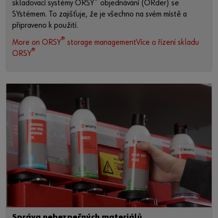
®
skladovací systémy ORSY
objednávání (ORder) se
SYstémem. To zajišťuje, že je všechno na svém místě a
připraveno k použití.
®
More on ORSY
storage managementVíce o řízení skladu
®
ORSY
Správa nebezpečných materiálů